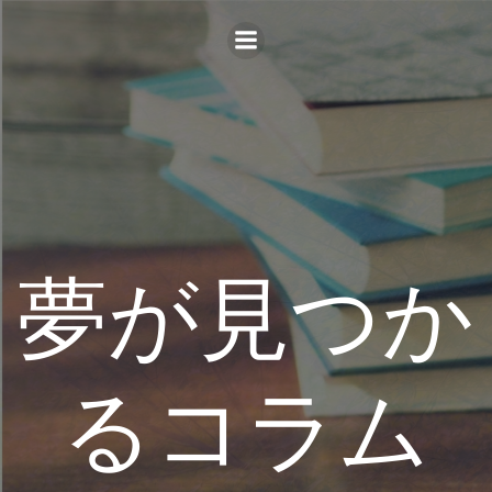
コ
ン
テ
ン
ツ
へ
ス
キ
ッ
プ
夢が見つか
るコラム