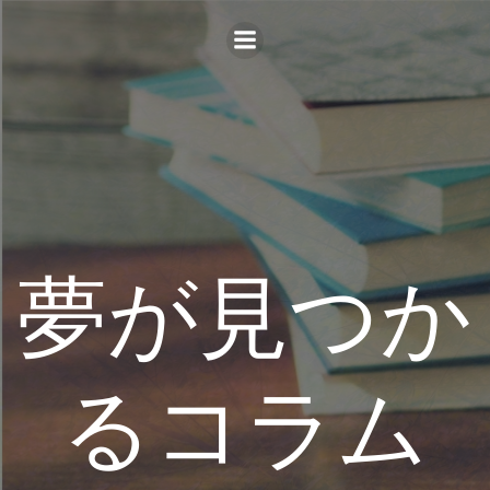
コ
ン
テ
ン
ツ
へ
ス
キ
ッ
プ
夢が見つか
るコラム