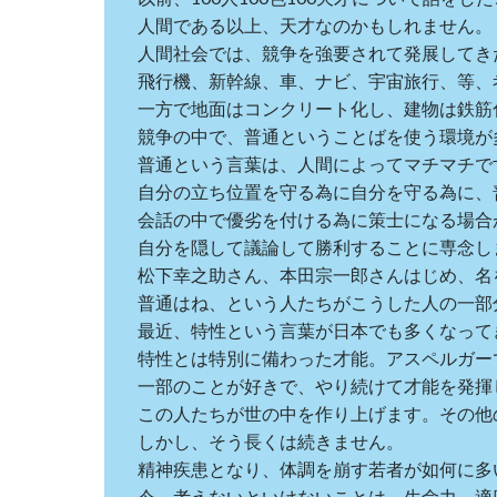
人間である以上、天才なのかもしれません。
人間社会では、競争を強要されて発展してき
飛行機、新幹線、車、ナビ、宇宙旅行、等、
一方で地面はコンクリート化し、建物は鉄筋
競争の中で、普通ということばを使う環境が
普通という言葉は、人間によってマチマチで
自分の立ち位置を守る為に自分を守る為に、
会話の中で優劣を付ける為に策士になる場合
自分を隠して議論して勝利することに専念し
松下幸之助さん、本田宗一郎さんはじめ、名
普通はね、という人たちがこうした人の一部
最近、特性という言葉が日本でも多くなって
特性とは特別に備わった才能。アスペルガー
一部のことが好きで、やり続けて才能を発揮
この人たちが世の中を作り上げます。その他
しかし、そう長くは続きません。
精神疾患となり、体調を崩す若者が如何に多
今、考えないといけないことは、生命力、適