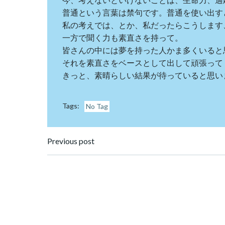
普通という言葉は禁句です。普通を使い出す
私の考えでは、とか、私だったらこうします
一方で聞く力も素直さを持って。
皆さんの中には夢を持った人かま多くいると
それを素直さをベースとして出して頑張って
きっと、素晴らしい結果が待っていると思い
Tags:
No Tag
Post
Previous post
navigation