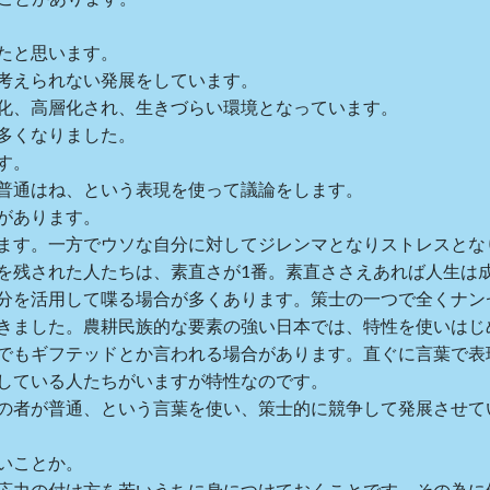
たと思います。
考えられない発展をしています。
化、高層化され、生きづらい環境となっています。
多くなりました。
す。
普通はね、という表現を使って議論をします。
があります。
ます。一方でウソな自分に対してジレンマとなりストレスとな
を残された人たちは、素直さが1番。素直ささえあれば人生は
分を活用して喋る場合が多くあります。策士の一つで全くナン
きました。農耕民族的な要素の強い日本では、特性を使いはじ
でもギフテッドとか言われる場合があります。直ぐに言葉で表
している人たちがいますが特性なのです。
の者が普通、という言葉を使い、策士的に競争して発展させて
いことか。
応力の付け方を若いうちに身につけておくことです。その為に