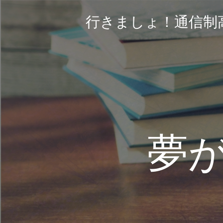
コ
ン
行きましょ！通信制
テ
ン
ツ
へ
ス
キ
ッ
プ
夢