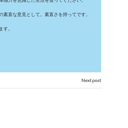
の素直な意見として。素直さを持ってです。
ます。
Next post