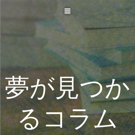
コ
ン
テ
ン
ツ
へ
ス
キ
ッ
プ
夢が見つか
るコラム