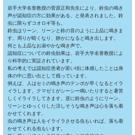
岩手大学名誉教授の菅原正和先生により、鈴虫の鳴き
声が認知症の方に効果がある、と発表されました。鈴
虫に限らずコオロギ等も。
鈴虫はリーン、リーンと鈴の音のように上品に鳴きま
す。周りが暗くなり、静かになると鳴き出します。
何とも上品なお淑やかな鳴き声で。
認知症についての鈴虫効果は、岩手大学名誉教授によ
り科学的に実証されています。
私の考えでは認知症患者が若い頃に体感したことは身
体の中に思い出として残っています。
例えば、人はセミの鳴き声のテンポが早くなるとイラ
イラします。クマゼミがシーシー鳴いたりすると暑苦
しくイライラしてきます。逆に鈴虫のようにリーン、
リーンとゆっくりした涼しそうな鳴き声は心を落ち着
かせてくれます。
虫の鳴き声は人をイライラさせる虫もいれば、落ち着
かせてくれる虫もいます。