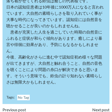
落ち着かせてくれる鈴虫は癒しの代表核です。
日本の認知症患者は10年後に1000万人になると言われ
ています。大自然の素晴らしさを取り入れていく事が
大事な時代になってきています。認知症には自然音を
聴かせることが良いのかもしれませんね。
患者が充実した人生を過ごしていた時期の自然音に
ふれると症状が和らぐ傾向があります。癒しにより暴
言や徘徊に効果があり、予防にもなるかもしれませ
ん。
今後、高齢化がさらに進む中で認知症初め様々な問題
が出てきますが、大自然と触れ合うこと、自然の音色
を聴くことにより問題の糸口が解決できると思いま
す。そういう意味でも、鈴虫の計り知れない素晴らし
さは無限大かもしれません。
Tags:
No Tag
Post
Post
Previous post
Next post