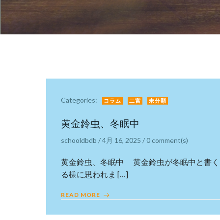
Categories:
コラム
二宮
未分類
黄金鈴虫、冬眠中
schooldbdb
/
4月 16, 2025
/
0
comment(s)
黄金鈴虫、冬眠中 黄金鈴虫が冬眠中と書く
る様に思われま […]
READ MORE