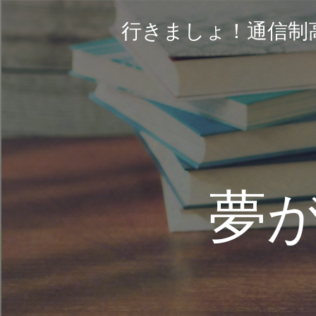
コ
ン
行きましょ！通信制
テ
ン
ツ
へ
ス
キ
ッ
プ
夢