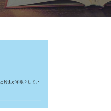
と鈴虫が冬眠？してい