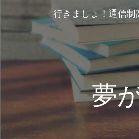
コ
ン
行きましょ！通信制
テ
ン
ツ
へ
ス
キ
ッ
プ
夢